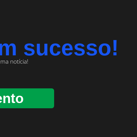
om sucesso!
ma notícia!
ento