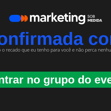
confirmada c
o o recado que eu tenho para você e não perca nenhu
ntrar no grupo do ev