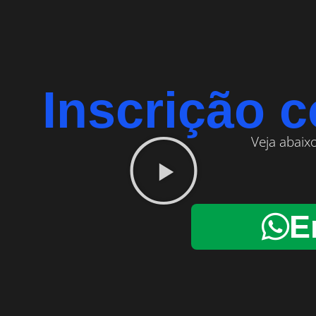
Inscrição 
Veja abaix
E